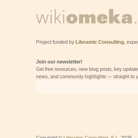
Project funded by
Libnamic Consulting
, expe
Join our newsletter!
Get free resources, new blog posts, key upda
news, and community highlights — straight to y
Copyright ©
Libnamic Consulting, S.L.
2025.