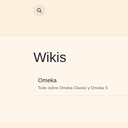
SKIP TO CONTENT
Inicio
Omeka
Proyectos
Wikis
Omeka
Todo sobre Omeka Classic y Omeka S