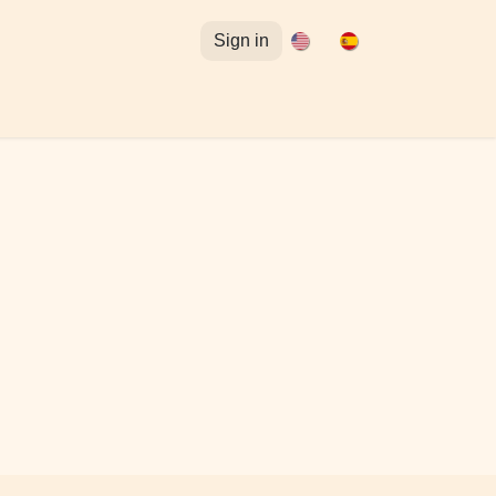
Sign in
tuitos para Omeka S
Acceso al Curso de Omeka S